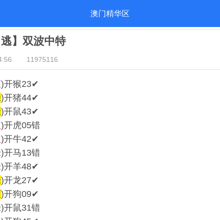
澳门精华区
出逃】双波中特
:56
11975116
蓝
)开猴23✔
绿
)开猪44✔
绿
)开鼠43✔
红
)开虎05错
红
)开牛42✔
绿
)开马13错
绿
)开羊48✔
绿
)开龙27✔
蓝
)开狗09✔
绿
)开鼠31错