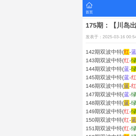
首页
175期：【川岛
发表于：2025-03-16 00:54
142期双波中特(
红
-
143期双波中特(
红
-
144期双波中特(
蓝
-
145期双波中特(
蓝
-
146期双波中特(
蓝
-
147期双波中特(
蓝
-
148期双波中特(
蓝
-
149期双波中特(
红
-
150期双波中特(
红
-
151期双波中特(
红
-