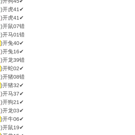
绿
)开狗45✔
绿
)开虎41✔
红
)开虎41✔
绿
)开鼠07错
绿
)开马01错
红
)开兔40✔
红
)开兔16✔
红
)开龙39错
红
)开蛇02✔
绿
)开猪08错
绿
)开猪32✔
红
)开马37✔
红
)开狗21✔
红
)开龙03✔
绿
)开牛06✔
绿
)开鼠19✔