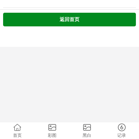
返回首页
首页
彩图
黑白
记录