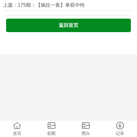
上篇：175期：【疯狂一夜】单双中特
返回首页
首页
彩图
黑白
记录