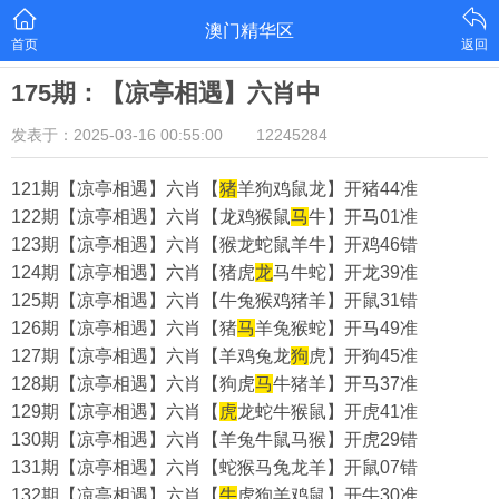
澳门精华区
首页
返回
175期：【凉亭相遇】六肖中
发表于：2025-03-16 00:55:00
12245284
121期【凉亭相遇】六肖【
猪
羊狗鸡鼠龙】
开猪44准
122期【凉亭相遇】六肖【龙鸡猴鼠
马
牛】
开马01准
123期【凉亭相遇】六肖【猴龙蛇鼠羊牛】
开鸡46错
124期【凉亭相遇】六肖【猪虎
龙
马牛蛇】
开龙39准
125期【凉亭相遇】六肖【牛兔猴鸡猪羊】
开鼠31错
126期【凉亭相遇】六肖【猪
马
羊兔猴蛇】
开马49准
127期【凉亭相遇】六肖【羊鸡兔龙
狗
虎】
开狗45准
128期【凉亭相遇】六肖【狗虎
马
牛猪羊】
开马37准
129期【凉亭相遇】六肖【
虎
龙蛇牛猴鼠】
开虎41准
130期【凉亭相遇】六肖【羊兔牛鼠马猴】
开虎29错
131期【凉亭相遇】六肖【蛇猴马兔龙羊】
开鼠07错
132期【凉亭相遇】六肖【
牛
虎狗羊鸡鼠】
开牛30准