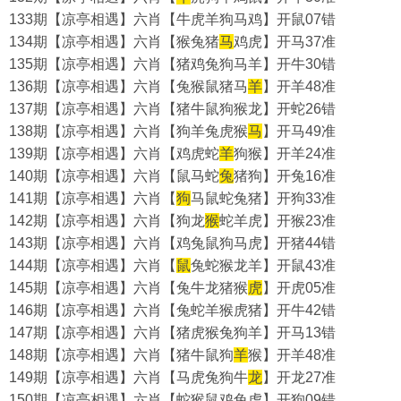
133期【凉亭相遇】六肖【牛虎羊狗马鸡】
开鼠07错
134期【凉亭相遇】六肖【猴兔猪
马
鸡虎】
开马37准
135期【凉亭相遇】六肖【猪鸡兔狗马羊】
开牛30错
136期【凉亭相遇】六肖【兔猴鼠猪马
羊
】
开羊48准
137期【凉亭相遇】六肖【猪牛鼠狗猴龙】
开蛇26错
138期【凉亭相遇】六肖【狗羊兔虎猴
马
】
开马49准
139期【凉亭相遇】六肖【鸡虎蛇
羊
狗猴】
开羊24准
140期【凉亭相遇】六肖【鼠马蛇
兔
猪狗】
开兔16准
141期【凉亭相遇】六肖【
狗
马鼠蛇兔猪】
开狗33准
142期【凉亭相遇】六肖【狗龙
猴
蛇羊虎】
开猴23准
143期【凉亭相遇】六肖【鸡兔鼠狗马虎】
开猪44错
144期【凉亭相遇】六肖【
鼠
兔蛇猴龙羊】
开鼠43准
145期【凉亭相遇】六肖【兔牛龙猪猴
虎
】
开虎05准
146期【凉亭相遇】六肖【兔蛇羊猴虎猪】
开牛42错
147期【凉亭相遇】六肖【猪虎猴兔狗羊】
开马13错
148期【凉亭相遇】六肖【猪牛鼠狗
羊
猴】
开羊48准
149期【凉亭相遇】六肖【马虎兔狗牛
龙
】
开龙27准
150期【凉亭相遇】六肖【蛇猴鼠鸡兔虎】
开狗09错