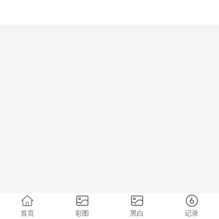
首页
彩图
黑白
记录