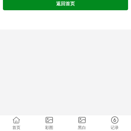
返回首页
首页
彩图
黑白
记录