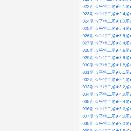
022期:☆平特二尾★8.1尾
023期:☆平特二尾★2.4尾
024期:☆平特二尾★1.9尾
025期:☆平特二尾★3.4尾★
026期:☆平特二尾★5.9尾
027期:☆平特二尾★8.4尾
028期:☆平特二尾★4.6尾★平
029期:☆平特二尾★3.9尾★
030期:☆平特二尾★1.8尾★
031期:☆平特二尾★0.1尾
032期:☆平特二尾★9.1尾★
033期:☆平特二尾★3.2尾★
034期:☆平特二尾★4.9尾
035期:☆平特二尾★8.4尾★
036期:☆平特二尾★5.6尾★
037期:☆平特二尾★4.0尾
038期:☆平特二尾★9.2尾
039期:☆平特二尾★1.5尾