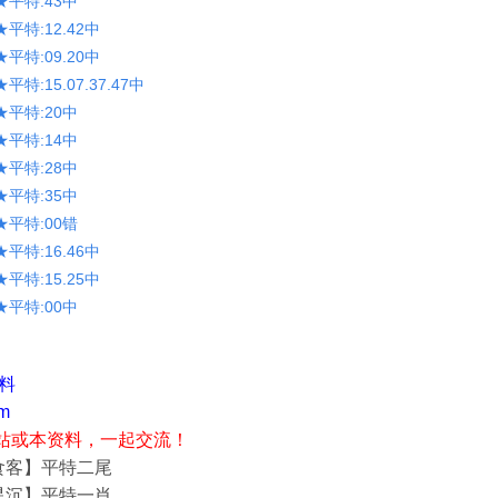
★平特:43中
平特:12.42中
平特:09.20中
特:15.07.37.47中
★平特:20中
★平特:14中
★平特:28中
★平特:35中
★平特:00错
平特:16.46中
平特:15.25中
★平特:00中
资料
m
站或本资料，一起交流！
食客】平特二尾
星沉】平特一肖