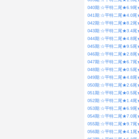
040期:☆平特二尾★6.9尾★
041期:☆平特二尾★4.0尾★
042期:☆平特二尾★8.2尾
043期:☆平特二尾★3.4尾★
044期:☆平特二尾★4.8尾★
045期:☆平特二尾★9.5尾
046期:☆平特二尾★2.8尾★平
047期:☆平特二尾★6.7尾★
048期:☆平特二尾★0.5尾
049期:☆平特二尾★4.8尾
050期:☆平特二尾★2.6尾★
051期:☆平特二尾★0.5尾★
052期:☆平特二尾★1.4尾★
053期:☆平特二尾★6.9尾
054期:☆平特二尾★7.0尾★
055期:☆平特二尾★9.7尾★
056期:☆平特二尾★4.1尾★