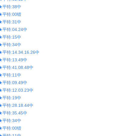
★平特:38中
★平特:00错
★平特:31中
平特:04.24中
★平特:15中
★平特:34中
特:14.34.16.26中
平特:13.49中
平特:41.08.48中
★平特:11中
平特:09.49中
平特:12.03.23中
★平特:19中
平特:28.18.44中
平特:35.45中
★平特:34中
★平特:00错
★平特:11中