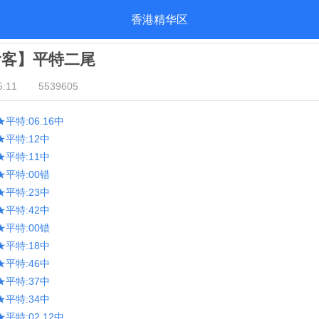
香港精华区
食客】平特二尾
:11
5539605
平特:06.16中
★平特:12中
★平特:11中
★平特:00错
★平特:23中
★平特:42中
★平特:00错
★平特:18中
★平特:46中
★平特:37中
★平特:34中
平特:02.12中