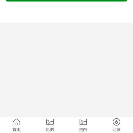
首页
彩图
黑白
记录