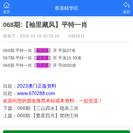
香港精华区
首页
返回
068期:【袖里藏风】平特一肖
发表于：2025-03-16 00:55:15
5482671
066期:平特一肖【
鼠鼠鼠
】开:平鼠07准
067期:平特一肖【
龙龙龙
】开:平龙15.39准
068期:平特一肖【
羊羊羊
】开:平0000准
出处：
2023澳门正版资料
出处：
www.670288.com
欢迎向您的朋友推荐本站或本资料，一起交流！
下篇：068期:【三山四水】稳杀三肖
上篇：068期:【繁星四月】禁绝①肖