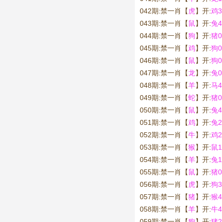
042期:禁一肖
【
虎
】开:
鸡3
043期:禁一肖
【
鼠
】开:
兔4
044期:禁一肖
【
狗
】开:
猪0
045期:禁一肖
【
鸡
】开:
狗0
046期:禁一肖
【
鼠
】开:
狗0
047期:禁一肖
【
龙
】开:
兔0
048期:禁一肖
【
羊
】开:
马4
049期:禁一肖
【
蛇
】开:
猪0
050期:禁一肖
【
鼠
】开:
兔4
051期:禁一肖
【
鸡
】开:
兔2
052期:禁一肖
【
牛
】开:
鸡2
053期:禁一肖
【
猴
】开:
鼠1
054期:禁一肖
【
羊
】开:
兔1
055期:禁一肖
【
鼠
】开:
猪0
056期:禁一肖
【
虎
】开:
狗3
057期:禁一肖
【
猪
】开:
猴4
058期:禁一肖
【
羊
】开:
牛4
059期:禁一肖
【
狗
】开:
猪2