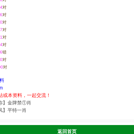
4
对
6
对
0
对
7
对
1
对
4
对
6
错
0
对
00
对
资料
m
站或本资料，一起交流！
的你】金牌禁①肖
藏风】平特一肖
返回首页