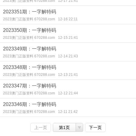
2023澳门正版资料 670288.com
12-17 21:41
2023351期：一字解特码
2023澳门正版资料 670288.com
12-16 22:11
2023350期：一字解特码
2023澳门正版资料 670288.com
12-15 21:41
2023349期：一字解特码
2023澳门正版资料 670288.com
12-14 21:43
2023348期：一字解特码
2023澳门正版资料 670288.com
12-13 21:41
2023347期：一字解特码
2023澳门正版资料 670288.com
12-12 21:44
2023346期：一字解特码
2023澳门正版资料 670288.com
12-11 21:42
上一页
第1页
下一页