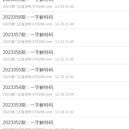
2023澳门正版资料 670288.com
12-24 21:40
2023358期：一字解特码
2023澳门正版资料 670288.com
12-23 21:40
2023357期：一字解特码
2023澳门正版资料 670288.com
12-22 21:40
2023356期：一字解特码
2023澳门正版资料 670288.com
12-21 21:40
2023355期：一字解特码
2023澳门正版资料 670288.com
12-20 21:42
2023354期：一字解特码
2023澳门正版资料 670288.com
12-19 21:44
2023353期：一字解特码
2023澳门正版资料 670288.com
12-18 21:41
2023352期：一字解特码