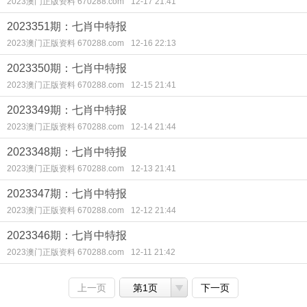
2023澳门正版资料 670288.com
12-17 21:41
2023351期：七肖中特报
2023澳门正版资料 670288.com
12-16 22:13
2023350期：七肖中特报
2023澳门正版资料 670288.com
12-15 21:41
2023349期：七肖中特报
2023澳门正版资料 670288.com
12-14 21:44
2023348期：七肖中特报
2023澳门正版资料 670288.com
12-13 21:41
2023347期：七肖中特报
2023澳门正版资料 670288.com
12-12 21:44
2023346期：七肖中特报
2023澳门正版资料 670288.com
12-11 21:42
上一页
第1页
下一页