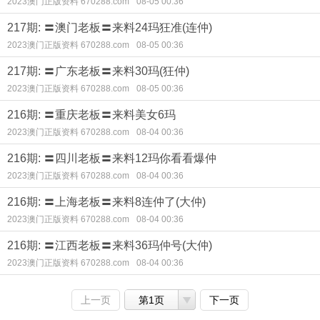
2023澳门正版资料 670288.com
08-05 00:36
217期: 〓澳门老板〓来料24玛狂准(连仲)
2023澳门正版资料 670288.com
08-05 00:36
217期: 〓广东老板〓来料30玛(狂仲)
2023澳门正版资料 670288.com
08-05 00:36
216期: 〓重庆老板〓来料美女6玛
2023澳门正版资料 670288.com
08-04 00:36
216期: 〓四川老板〓来料12玛你看看爆仲
2023澳门正版资料 670288.com
08-04 00:36
216期: 〓上海老板〓来料8连仲了(大仲)
2023澳门正版资料 670288.com
08-04 00:36
216期: 〓江西老板〓来料36玛仲号(大仲)
2023澳门正版资料 670288.com
08-04 00:36
上一页
第1页
下一页