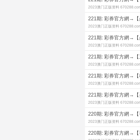
2023澳门正版资料 670288.co
221期: 彩券官方網→
2023澳门正版资料 670288.co
221期: 彩券官方網→
2023澳门正版资料 670288.co
221期: 彩券官方網→
2023澳门正版资料 670288.co
221期: 彩券官方網→
2023澳门正版资料 670288.co
221期: 彩券官方網→
2023澳门正版资料 670288.co
220期: 彩券官方網→
2023澳门正版资料 670288.co
220期: 彩券官方網→