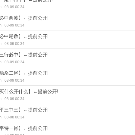
m
08-09 00:34
【必中两波】←提前公开!
m
08-09 00:34
【必中尾数】←提前公开!
m
08-09 00:34
【三行必中】←提前公开!
m
08-09 00:34
【稳杀二尾】←提前公开!
m
08-09 00:34
【买什么开什么】←提前公开!
m
08-09 00:34
【平三中三】←提前公开!
m
08-08 00:34
【平特一肖】←提前公开!