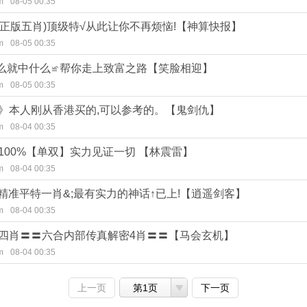
m
08-05 00:35
准(正版五肖)顶级特√从此让你不再烦恼!【神算快报】
m
08-05 00:35
买什么就中什么≌帮你走上致富之路【笑脸相迎】
m
08-05 00:35
特肖》本人刚从香港买的,可以参考的。【鬼剑仇】
m
08-04 00:35
荐100%【单双】实力见证一切 【林震雷】
m
08-04 00:35
打造精准平特一肖&;最有实力的神话↑已上!【逍遥剑客】
m
08-04 00:35
7肖主四肖〓〓六合内部传真解密4肖〓〓【马会玄机】
m
08-04 00:35
上一页
第1页
下一页