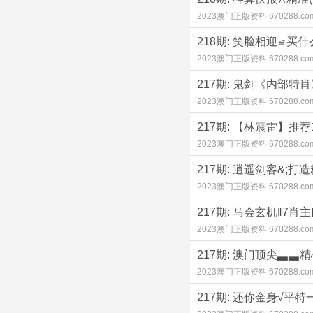
2023澳门正版资料 670288.co
218期: 笑脸相迎≌
2023澳门正版资料 670288.co
217期: 鬼剑《内部
2023澳门正版资料 670288.co
217期: 【林震雷】推
2023澳门正版资料 670288.co
217期: 逍遥剑客&;
2023澳门正版资料 670288.co
217期: 马会玄机‖
2023澳门正版资料 670288.co
217期: 澳门顶尖▃▃
2023澳门正版资料 670288.co
217期: 还你金身√平