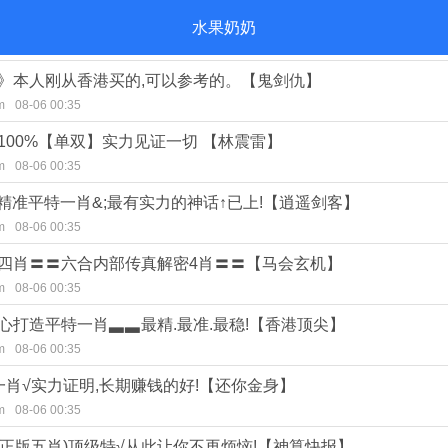
水果奶奶
特肖》本人刚从香港买的,可以参考的。【鬼剑仇】
m
08-06 00:35
荐100%【单双】实力见证一切 【林震雷】
m
08-06 00:35
打造精准平特一肖&;最有实力的神话↑已上!【逍遥剑客】
m
08-06 00:35
7肖主四肖〓〓六合内部传真解密4肖〓〓【马会玄机】
m
08-06 00:35
精心打造平特一肖▃▃最精.最准.最稳!【香港顶尖】
m
08-06 00:35
特一肖√实力证明,长期赚钱的好!【还你金身】
m
08-06 00:35
准(正版五肖)顶级特√从此让你不再烦恼!【神算快报】