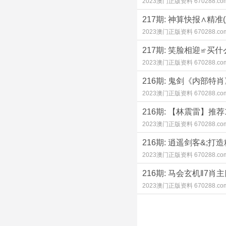
2023澳门正版资料 670288.co
217期: 神算快报∧精
2023澳门正版资料 670288.co
217期: 笑脸相迎≌
2023澳门正版资料 670288.co
216期: 鬼剑《内部
2023澳门正版资料 670288.co
216期: 【林震雷】推
2023澳门正版资料 670288.co
216期: 逍遥剑客&;
2023澳门正版资料 670288.co
216期: 马会玄机‖
2023澳门正版资料 670288.co