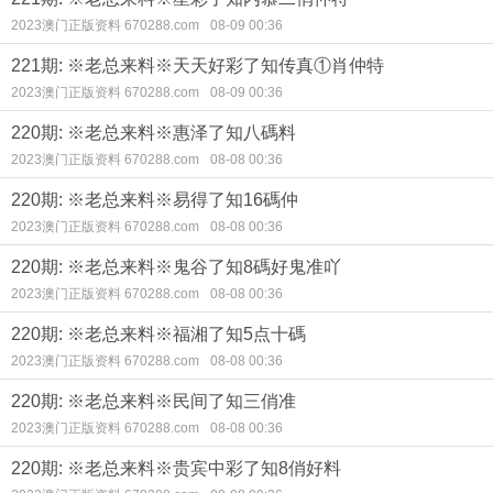
2023澳门正版资料 670288.com
08-09 00:36
221期: ※老总来料※天天好彩了知传真①肖仲特
2023澳门正版资料 670288.com
08-09 00:36
220期: ※老总来料※惠泽了知八碼料
2023澳门正版资料 670288.com
08-08 00:36
220期: ※老总来料※易得了知16碼仲
2023澳门正版资料 670288.com
08-08 00:36
220期: ※老总来料※鬼谷了知8碼好鬼准吖
2023澳门正版资料 670288.com
08-08 00:36
220期: ※老总来料※福湘了知5点十碼
2023澳门正版资料 670288.com
08-08 00:36
220期: ※老总来料※民间了知三俏准
2023澳门正版资料 670288.com
08-08 00:36
220期: ※老总来料※贵宾中彩了知8俏好料