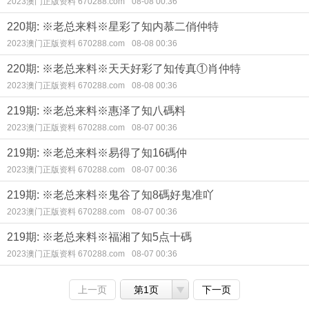
2023澳门正版资料 670288.com
08-08 00:36
220期: ※老总来料※星彩了知内慕二俏仲特
2023澳门正版资料 670288.com
08-08 00:36
220期: ※老总来料※天天好彩了知传真①肖仲特
2023澳门正版资料 670288.com
08-08 00:36
219期: ※老总来料※惠泽了知八碼料
2023澳门正版资料 670288.com
08-07 00:36
219期: ※老总来料※易得了知16碼仲
2023澳门正版资料 670288.com
08-07 00:36
219期: ※老总来料※鬼谷了知8碼好鬼准吖
2023澳门正版资料 670288.com
08-07 00:36
219期: ※老总来料※福湘了知5点十碼
2023澳门正版资料 670288.com
08-07 00:36
上一页
第1页
下一页