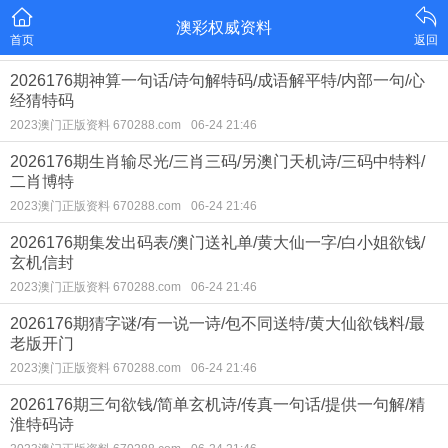
澳彩权威资料
首页
返回
2026176期神算一句话/诗句解特码/成语解平特/内部一句/心
经猜特码
2023澳门正版资料 670288.com
06-24 21:46
2026176期生肖输尽光/三肖三码/另澳门天机诗/三码中特料/
二肖博特
2023澳门正版资料 670288.com
06-24 21:46
2026176期集发出码表/澳门送礼单/黄大仙一字/白小姐欲钱/
玄机信封
2023澳门正版资料 670288.com
06-24 21:46
2026176期猜字谜/有一说一诗/包不同送特/黄大仙欲钱料/最
老版开门
2023澳门正版资料 670288.com
06-24 21:46
2026176期三句欲钱/简单玄机诗/传真一句话/提供一句解/精
淮特码诗