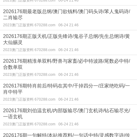
2023澳门正版资料 670288.com
06-24 21:46
2026176期最老版总纲/澳门欲钱料/澳门码头诗/苯人鬼码诗/
二肖输尽
2023澳门正版资料 670288.com
06-24 21:46
2026176期正版天机/正版先锋诗/鬼谷子总纲/先生总纲诗/黄
大仙赐灵
2023澳门正版资料 670288.com
06-24 21:46
2026176期精淮单双料/野兽与家畜/必中特波路/尾数必中特/
合数单双
2023澳门正版资料 670288.com
06-24 21:46
2026176期特肖前后/特码在其中/干掉四分一/庄家绝吃码/一
肖中特平
2023澳门正版资料 670288.com
06-24 21:46
2026176期刘伯温玄机/内部版输尽/澳门玄机诗/钻石输尽光/
一语玄机
2023澳门正版资料 670288.com
06-24 21:46
2026176期一句解特/本站推荐料/一句话中特/灵感数字诗/传