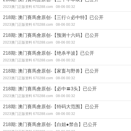
2023澳门正版资料 670288.com
08-06 00:32
218期: 澳门賽馬會原创-【三行☆必中特】已公开
2023澳门正版资料 670288.com
08-06 00:32
218期: 澳门賽馬會原创-【预测十六码】已公开
2023澳门正版资料 670288.com
08-06 00:32
218期: 澳门賽馬會原创-【绝杀半波】已公开
2023澳门正版资料 670288.com
08-06 00:32
218期: 澳门賽馬會原创-【家畜与野兽】已公开
2023澳门正版资料 670288.com
08-06 00:32
218期: 澳门賽馬會原创-【必中〓3头】已公开
2023澳门正版资料 670288.com
08-06 00:32
218期: 澳门賽馬會原创-【特码大范围】已公开
2023澳门正版资料 670288.com
08-06 00:32
218期: 澳门賽馬會原创-【白姐●禁合】已公开