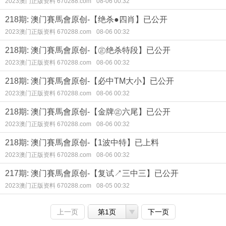
2023澳门正版资料 670288.com
08-06 00:32
218期: 澳门賽馬會原创-【绝杀●四肖】已公开
2023澳门正版资料 670288.com
08-06 00:32
218期: 澳门賽馬會原创-【㊣绝杀特段】已公开
2023澳门正版资料 670288.com
08-06 00:32
218期: 澳门賽馬會原创-【必中TM大小】已公开
2023澳门正版资料 670288.com
08-06 00:32
218期: 澳门賽馬會原创-【金牌㊣六尾】已公开
2023澳门正版资料 670288.com
08-06 00:32
218期: 澳门賽馬會原创-【1波中特】已上料
2023澳门正版资料 670288.com
08-06 00:32
217期: 澳门賽馬會原创-【复试↗三中三】已公开
2023澳门正版资料 670288.com
08-05 00:32
上一页
第1页
下一页