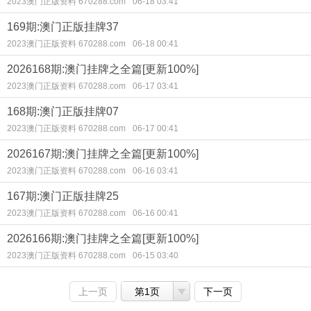
2023澳门正版资料 670288.com
06-18 03:41
169期:澳门正版挂牌37
2023澳门正版资料 670288.com
06-18 00:41
2026168期:澳门挂牌之全篇[更新100%]
2023澳门正版资料 670288.com
06-17 03:41
168期:澳门正版挂牌07
2023澳门正版资料 670288.com
06-17 00:41
2026167期:澳门挂牌之全篇[更新100%]
2023澳门正版资料 670288.com
06-16 03:41
167期:澳门正版挂牌25
2023澳门正版资料 670288.com
06-16 00:41
2026166期:澳门挂牌之全篇[更新100%]
2023澳门正版资料 670288.com
06-15 03:40
上一页
第1页
下一页