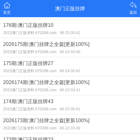
澳门正版挂牌
首页
返回
176期:澳门正版挂牌10
2023澳门正版资料 670288.com
06-25 00:41
2026175期:澳门挂牌之全篇[更新100%]
2023澳门正版资料 670288.com
06-24 03:40
175期:澳门正版挂牌27
2023澳门正版资料 670288.com
06-24 00:42
2026174期:澳门挂牌之全篇[更新100%]
2023澳门正版资料 670288.com
06-23 03:41
174期:澳门正版挂牌43
2023澳门正版资料 670288.com
06-23 00:41
2026173期:澳门挂牌之全篇[更新100%]
2023澳门正版资料 670288.com
06-22 03:40
173期:澳门正版挂牌23