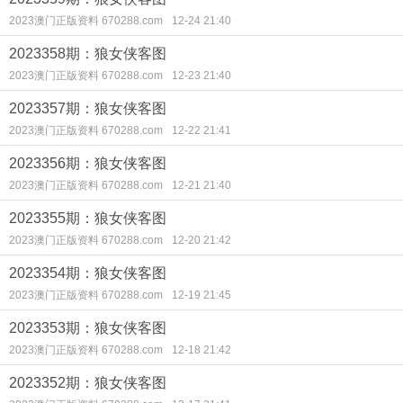
2023澳门正版资料 670288.com
12-24 21:40
2023358期：狼女侠客图
2023澳门正版资料 670288.com
12-23 21:40
2023357期：狼女侠客图
2023澳门正版资料 670288.com
12-22 21:41
2023356期：狼女侠客图
2023澳门正版资料 670288.com
12-21 21:40
2023355期：狼女侠客图
2023澳门正版资料 670288.com
12-20 21:42
2023354期：狼女侠客图
2023澳门正版资料 670288.com
12-19 21:45
2023353期：狼女侠客图
2023澳门正版资料 670288.com
12-18 21:42
2023352期：狼女侠客图