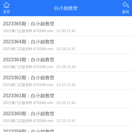
白小姐救世
首页
返回
2023365期：白小姐救世
2023澳门正版资料 670288.com
12-30 21:42
2023364期：白小姐救世
2023澳门正版资料 670288.com
12-29 21:41
2023363期：白小姐救世
2023澳门正版资料 670288.com
12-28 21:44
2023362期：白小姐救世
2023澳门正版资料 670288.com
12-27 21:42
2023361期：白小姐救世
2023澳门正版资料 670288.com
12-26 21:41
2023360期：白小姐救世
2023澳门正版资料 670288.com
12-25 21:41
2023359期：白小姐救世