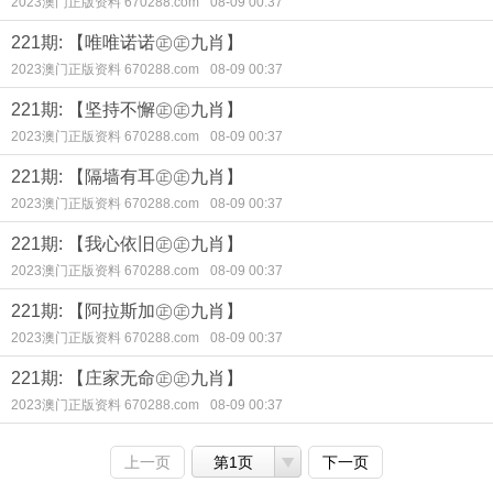
2023澳门正版资料 670288.com
08-09 00:37
221期: 【唯唯诺诺㊣㊣九肖】
2023澳门正版资料 670288.com
08-09 00:37
221期: 【坚持不懈㊣㊣九肖】
2023澳门正版资料 670288.com
08-09 00:37
221期: 【隔墙有耳㊣㊣九肖】
2023澳门正版资料 670288.com
08-09 00:37
221期: 【我心依旧㊣㊣九肖】
2023澳门正版资料 670288.com
08-09 00:37
221期: 【阿拉斯加㊣㊣九肖】
2023澳门正版资料 670288.com
08-09 00:37
221期: 【庄家无命㊣㊣九肖】
2023澳门正版资料 670288.com
08-09 00:37
上一页
第1页
下一页