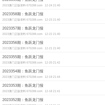
2023澳门正版资料 670288.com
12-24 21:40
2023358期：鱼跃龙门报
2023澳门正版资料 670288.com
12-23 21:40
2023357期：鱼跃龙门报
2023澳门正版资料 670288.com
12-22 21:40
2023356期：鱼跃龙门报
2023澳门正版资料 670288.com
12-21 21:40
2023355期：鱼跃龙门报
2023澳门正版资料 670288.com
12-20 21:42
2023354期：鱼跃龙门报
2023澳门正版资料 670288.com
12-19 21:44
2023353期：鱼跃龙门报
2023澳门正版资料 670288.com
12-18 21:41
2023352期：鱼跃龙门报