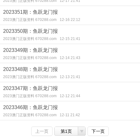
2023澳门正版资料 670288.com
12-17 21:41
2023351期：鱼跃龙门报
2023澳门正版资料 670288.com
12-16 22:12
2023350期：鱼跃龙门报
2023澳门正版资料 670288.com
12-15 21:41
2023349期：鱼跃龙门报
2023澳门正版资料 670288.com
12-14 21:43
2023348期：鱼跃龙门报
2023澳门正版资料 670288.com
12-13 21:41
2023347期：鱼跃龙门报
2023澳门正版资料 670288.com
12-12 21:44
2023346期：鱼跃龙门报
2023澳门正版资料 670288.com
12-11 21:42
上一页
第1页
下一页