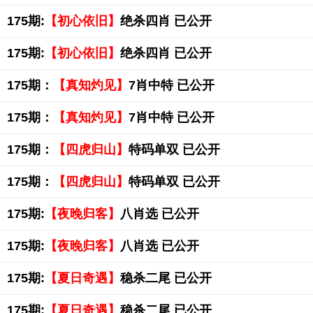
175期:
【初心依旧】
绝杀四肖 已公开
175期:
【初心依旧】
绝杀四肖 已公开
175期：
【真知灼见】
7肖中特 已公开
175期：
【真知灼见】
7肖中特 已公开
175期：
【四虎归山】
特码单双 已公开
175期：
【四虎归山】
特码单双 已公开
175期:
【夜晚归客】
八肖选 已公开
175期:
【夜晚归客】
八肖选 已公开
175期:
【夏日奇遇】
稳杀二尾 已公开
175期:
【夏日奇遇】
稳杀二尾 已公开