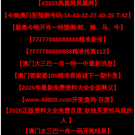
【43333凤凰网凤凰网】
【今晚澳门彩预测号码:16-43-32-27-40-35 T:42】
【新奥今晚开肖一特预测:蛇、猴、马、牛】
【77777888888888精准新传】
【7777788888888精准传真112】
【澳门大三巴一肖一特一中最新消息】
【澳门管家婆100精准香港谜下一期中垦】
【2025年最新免费资料大全全面释义】
【www.49900.com开奖查询-百度】
【2026正版资料大全免费百度:欲钱买爱拍马屁的
人 】
【澳门大三巴一肖一码开奖结果】