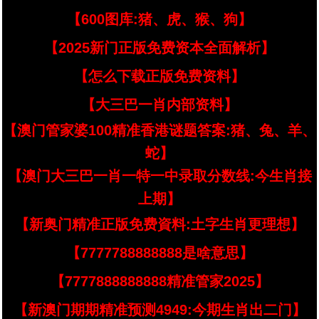
【600图库:猪、虎、猴、狗】
【2025新门正版免费资本全面解析】
【怎么下载正版免费资料】
【大三巴一肖内部资料】
【澳门管家婆100精准香港谜题答案:猪、兔、羊、
蛇】
【澳门大三巴一肖一特一中录取分数线:今生肖接
上期】
【新奥门精准正版免费資料:土字生肖更理想】
【7777788888888是啥意思】
【7777888888888精准管家2025】
【新澳门期期精准预测4949:今期生肖出二门】