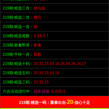
219期:精选三肖：
猪马鼠
219期:精选二肖：
猪马
219期:精选一肖：
猪
219期:精选尾数：
9.3.8.5.7
219期:家禽野兽：
家禽
219期:平特一肖：
双数
219期:精选十码：
20.32.25.19.18.26.34.28.24.27
219期:精选五码：
20.32.25.19.18
219期:精选三码：
20.32.25
六合活动进行中：
站长担保
点击投注
20
219期:精选一码：重拳出击-
-信心十足