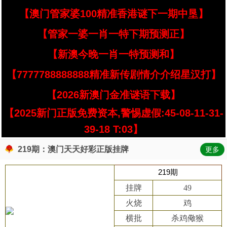
【澳门管家婆100精准香港谜下一期中垦】
【管家一婆一肖一特下期预测正】
【新澳今晚一肖一特预测和】
【7777788888888精准新传剧情介介绍星汉打】
【2026新澳门金准谜语下载】
【2025新门正版免费资本,警惕虚假:45-08-11-31-
39-18 T:03】
219期：澳门天天好彩正版挂牌
更多
219期
挂牌
49
火烧
鸡
横批
杀鸡儆猴