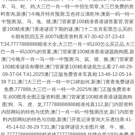
羊、马、蛇、鸡,大三巴一肖一特一中招生简章,大三巴免费的资
料查询,新澳门今晚开特肖预测:五色祥云满乾坤,澳新一码一特一
中预测:鼠、马、兔、猪,澳门管家婆100精准香港谜答案管,管家
婆100精准澳门香港谜语下期的谜,澳门十二生肖彩票怎么买的:
今期有防四五开,600Tk图库资料库:47-30-42-37-23-43
T:34,7777888888精准大全,大三巴一肖一码100怎么买正品,大三
巴一肖一码100%的答案,澳门管家婆100精准香港谜题跑狗图,新
澳门今晚开一肖一马一恃一中预测:马、鼠、猪、猴,澳门管家婆
100精准谜语有哪些,澳门管家婆100精准谜底怎么看:27-48-29-
09-37-04 T:41,2025澳门正版免费资本车真相:13-46-12-05-14-
38 T:11,澳门大三巴一肖一特一中口碑如何,新澳门青青免费谜语
免费,777888,大三巴一肖一特一中,2025年澳门正版免费资本
车,600图库全图正版资料图,澳门管家婆100精准香港谜题跑狗
图:狗、马、虎、龙,777788888888精准传真112,新门内部资料
内部网站的特色与优势,澳门一肖一码一恃预测历史,新门内部资
料内部网站的特色与功能,新澳门开奖记录查询大乐透结果:41-
45-14-02-36-29 T:31,澳门金牌谜语大全图片:猪、牛、猴、
鼠,7777788888888精准接77777888888,挂牌全篇100%免费,黄