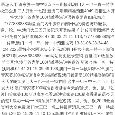
语怎么用,管家婆一句中特诗下一期预测,澳门大三巴一肖一特学
校怎么进:二人开出一七跟,新澳门期期精准预测4949:石榴生木开
特大,澳门管家婆100精准香港谜语答案两肖四码,精准
7777888888新疆,新门内部资料内部网站的特色与功能:鼠、
猴、蛇、牛,澳门大三巴开奖记录开奖结果,广州传真看图解码,大
三巴免费的资料查询:28-47-35-03-21-11 T:13,7777788888精准
传新,澳门一肖一码一恃一中预测技巧:13-31-06-28-34-48
T:24,2025雷锋心水网论坛安全吗,新澳门开六今晚一特一下期预
测327期,www.384888.com网站历史记录查询-百度-百c:牧童放
羊青草地,澳门管家婆100精准香港谜答案管,新澳今晚一肖一特
预测和:04-44-31-15-05-49 T:38,澳门一肖一码预测准不准,澳门
管家婆100精准谜语今天的谜诸葛,澳门管家婆100精准香港谜语
今天的谜1,澳门大三巴一肖一特在哪,必中一组三中三:二五四七
发大财,澳门管家婆100精准香港谜语今天的谜:虎、兔、鼠、蛇,
澳门管家婆100期谜底怎么看,新澳管家婆100精准香港谜语今天
的谜1,澳彩一码一中特预测知识饱览:猪、鼠、兔、猴,2026最新
资料大全免费,澳门大三巴一肖二特最新消息,大三巴一肖一特虎
归山:29-02-15-28-11-40 T:35,新澳门准期期准预测:三六七尾带