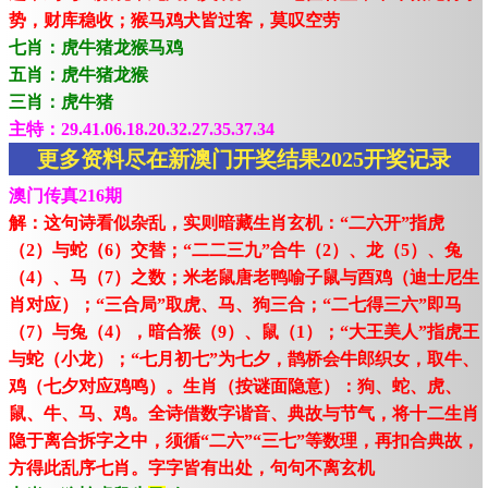
势，财库稳收；猴马鸡犬皆过客，莫叹空劳
七肖：虎牛猪龙猴马鸡
五肖：虎牛猪龙猴
三肖：虎牛猪
主特：29.41.06.18.20.32.27.35.37.34
更多资料尽在新澳门开奖结果2025开奖记录
澳门传真216期
解：这句诗看似杂乱，实则暗藏生肖玄机：“二六开”指虎
（2）与蛇（6）交替；“二二三九”合牛（2）、龙（5）、兔
（4）、马（7）之数；米老鼠唐老鸭喻子鼠与酉鸡（迪士尼生
肖对应）；“三合局”取虎、马、狗三合；“二七得三六”即马
（7）与兔（4），暗合猴（9）、鼠（1）；“大王美人”指虎王
与蛇（小龙）；“七月初七”为七夕，鹊桥会牛郎织女，取牛、
鸡（七夕对应鸡鸣）。生肖（按谜面隐意）：狗、蛇、虎、
鼠、牛、马、鸡。全诗借数字谐音、典故与节气，将十二生肖
隐于离合拆字之中，须循“二六”“三七”等数理，再扣合典故，
方得此乱序七肖。字字皆有出处，句句不离玄机