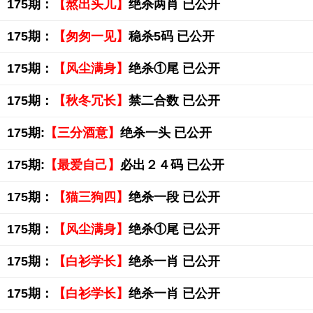
175期：
【熬出头儿】
绝杀两肖 已公开
175期：
【匆匆一见】
稳杀5码 已公开
175期：
【风尘满身】
绝杀①尾 已公开
175期：
【秋冬冗长】
禁二合数 已公开
175期:
【三分酒意】
绝杀一头 已公开
175期:
【最爱自己】
必出２４码 已公开
175期：
【猫三狗四】
绝杀一段 已公开
175期：
【风尘满身】
绝杀①尾 已公开
175期：
【白衫学长】
绝杀一肖 已公开
175期：
【白衫学长】
绝杀一肖 已公开