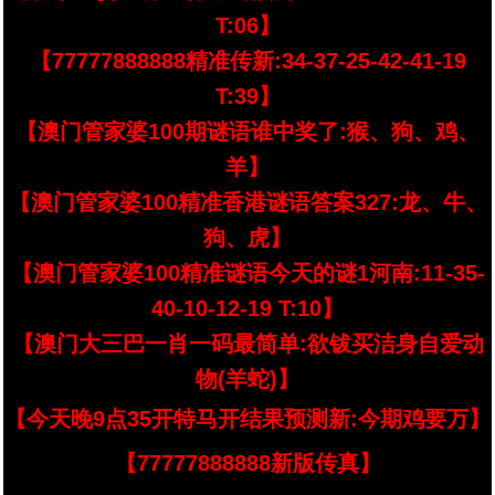
T:06】
【77777888888精准传新:34-37-25-42-41-19
T:39】
【澳门管家婆100期谜语谁中奖了:猴、狗、鸡、
羊】
【澳门管家婆100精准香港谜语答案327:龙、牛、
狗、虎】
【澳门管家婆100精准谜语今天的谜1河南:11-35-
40-10-12-19 T:10】
【澳门大三巴一肖一码最简单:欲钹买洁身自爱动
物(羊蛇)】
【今天晚9点35开特马开结果预测新:今期鸡要万】
【77777888888新版传真】