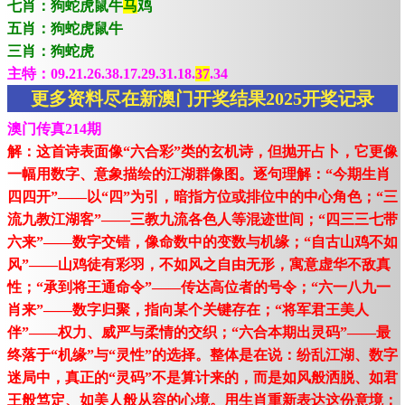
七肖：狗蛇虎鼠牛
马
鸡
五肖：狗蛇虎鼠牛
三肖：狗蛇虎
主特：09.21.26.38.17.29.31.18.
37
.34
更多资料尽在新澳门开奖结果2025开奖记录
澳门传真214期
解：这首诗表面像“六合彩”类的玄机诗，但抛开占卜，它更像
一幅用数字、意象描绘的江湖群像图。逐句理解：“今期生肖
四四开”——以“四”为引，暗指方位或排位中的中心角色；“三
流九教江湖客”——三教九流各色人等混迹世间；“四三三七带
六来”——数字交错，像命数中的变数与机缘；“自古山鸡不如
风”——山鸡徒有彩羽，不如风之自由无形，寓意虚华不敌真
性；“承到将王通命令”——传达高位者的号令；“六一八九一
肖来”——数字归聚，指向某个关键存在；“将军君王美人
伴”——权力、威严与柔情的交织；“六合本期出灵码”——最
终落于“机缘”与“灵性”的选择。整体是在说：纷乱江湖、数字
迷局中，真正的“灵码”不是算计来的，而是如风般洒脱、如君
王般笃定、如美人般从容的心境。用生肖重新表达这份意境：