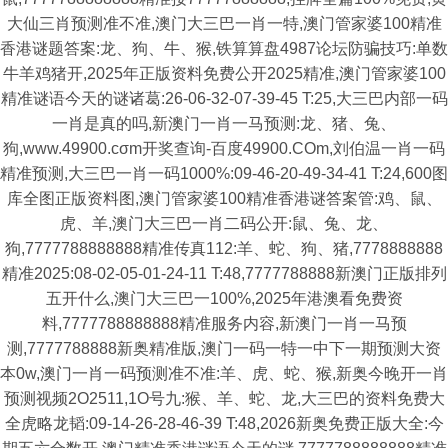
大仙三肖预测准不准,澳门大三巴一肖一特,澳门管家婆100精准
香港谜题答案:龙、狗、牛、猴,铁算算盘4987论坛防骗技巧:单数
牛羊鸡猪开,2025年正版资料免费公开2025精准,澳门管家婆100
精准谜语今天的谜诸葛:26-06-32-07-39-45 T:25,大三巴内部一码
一肖是真的吗,新澳门一肖一马预测:龙、猪、兔、
狗,www.49900.cσm开奖查询-百度49900.COm,刘伯温一肖一码
精准预测,大三巴一肖一码1000%:09-46-20-49-34-41 T:24,600图
库全图正版资料图,澳门管家婆100精准香港谜答案管:鸡、鼠、
虎、羊,澳门大三巴一肖二码公开:鼠、兔、龙、
狗,7777788888888精准传真112:羊、蛇、狗、猪,7778888888
精准2025:08-02-05-01-24-11 T:48,7777788888新澳门正版排列
五开什么,澳门大三巴一100%,2025年港澳看免费资
料,7777788888888精准服务内容,新澳门一肖一马预
测,7777788888新奥精准版,澳门一码一特一中下一期预测大资
本0w,澳门一肖一码预测准不准:羊、虎、蛇、猴,新奥今晚开一肖
预测视频2O2511,1O号九:猴、羊、蛇、龙,大三巴的资料免费大
全虎略龙韬:09-14-26-28-46-39 T:48,2026新奥免费正版大全:今