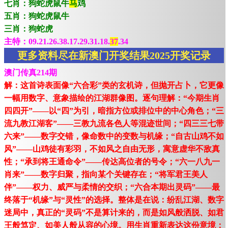
七肖：狗蛇虎鼠牛
马
鸡
五肖：狗蛇虎鼠牛
三肖：狗蛇虎
主特：09.21.26.38.17.29.31.18.
37
.34
更多资料尽在新澳门开奖结果2025开奖记录
澳门传真214期
解：这首诗表面像“六合彩”类的玄机诗，但抛开占卜，它更像
一幅用数字、意象描绘的江湖群像图。逐句理解：“今期生肖
四四开”——以“四”为引，暗指方位或排位中的中心角色；“三
流九教江湖客”——三教九流各色人等混迹世间；“四三三七带
六来”——数字交错，像命数中的变数与机缘；“自古山鸡不如
风”——山鸡徒有彩羽，不如风之自由无形，寓意虚华不敌真
性；“承到将王通命令”——传达高位者的号令；“六一八九一
肖来”——数字归聚，指向某个关键存在；“将军君王美人
伴”——权力、威严与柔情的交织；“六合本期出灵码”——最
终落于“机缘”与“灵性”的选择。整体是在说：纷乱江湖、数字
迷局中，真正的“灵码”不是算计来的，而是如风般洒脱、如君
王般笃定、如美人般从容的心境。用生肖重新表达这份意境：