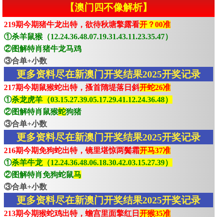
【澳门四不像解析】
219期今期猪牛龙出特，欲待秋塘擎露看
开？00准
①杀羊鼠猴（12.24.36.48.07.19.31.43.11.23.35.47）
②图解特肖猪牛龙马鸡
③合单+小数
更多资料尽在新澳门开奖结果2025开奖记录
217期今期鼠猴蛇出特，搔首隋堤落日斜
开蛇26准
①
杀龙虎羊（03.15.27.39.05.17.29.41.12.24.36.48）
②图解特肖鼠猴
蛇
狗猪
③合单+小数
更多资料尽在新澳门开奖结果2025开奖记录
216期今期免狗蛇出特，镜里堪惊两鬓霜
开马37准
①
杀羊牛龙（12.24.36.48.06.18.30.42.03.15.27.39）
②图解特肖免狗蛇鼠
马
③合单+小数
更多资料尽在新澳门开奖结果2025开奖记录
213期今期猴蛇鸡出特，蟾宫里面擎红日
开猴35准