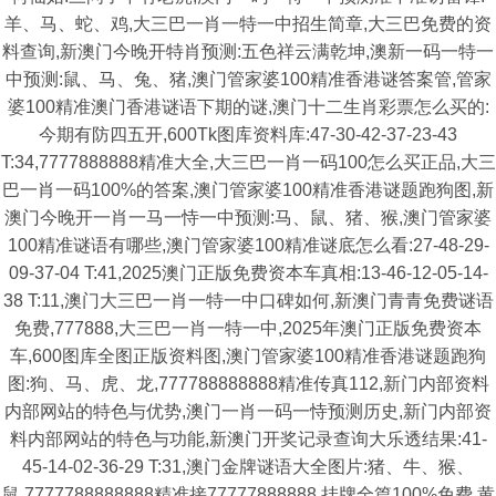
羊、马、蛇、鸡,大三巴一肖一特一中招生简章,大三巴免费的资
料查询,新澳门今晚开特肖预测:五色祥云满乾坤,澳新一码一特一
中预测:鼠、马、兔、猪,澳门管家婆100精准香港谜答案管,管家
婆100精准澳门香港谜语下期的谜,澳门十二生肖彩票怎么买的:
今期有防四五开,600Tk图库资料库:47-30-42-37-23-43
T:34,7777888888精准大全,大三巴一肖一码100怎么买正品,大三
巴一肖一码100%的答案,澳门管家婆100精准香港谜题跑狗图,新
澳门今晚开一肖一马一恃一中预测:马、鼠、猪、猴,澳门管家婆
100精准谜语有哪些,澳门管家婆100精准谜底怎么看:27-48-29-
09-37-04 T:41,2025澳门正版免费资本车真相:13-46-12-05-14-
38 T:11,澳门大三巴一肖一特一中口碑如何,新澳门青青免费谜语
免费,777888,大三巴一肖一特一中,2025年澳门正版免费资本
车,600图库全图正版资料图,澳门管家婆100精准香港谜题跑狗
图:狗、马、虎、龙,777788888888精准传真112,新门内部资料
内部网站的特色与优势,澳门一肖一码一恃预测历史,新门内部资
料内部网站的特色与功能,新澳门开奖记录查询大乐透结果:41-
45-14-02-36-29 T:31,澳门金牌谜语大全图片:猪、牛、猴、
鼠,7777788888888精准接77777888888,挂牌全篇100%免费,黄