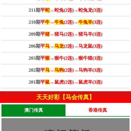
211期
平
蛇
→蛇兔(2连)→蛇兔龙(3连)
210期
平
牛
→
牛兔
(2连)→
牛兔羊
(3连)
209期
平
猪
→猪马(2连)→猪马羊(3连)
206期
平
马
→
马龙
(2连)→马龙鼠(3连)
203期
平
猴
→猴牛(2连)→猴牛猪(3连)
202期
平
马
→
马狗
(2连)→马狗羊(3连)
201期
平
鼠
→鼠虎(2连)→鼠虎羊(3连)
天天好彩【马会传真】
澳门传真
香港传真