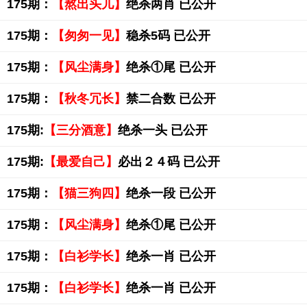
175期：
【熬出头儿】
绝杀两肖 已公开
175期：
【匆匆一见】
稳杀5码 已公开
175期：
【风尘满身】
绝杀①尾 已公开
175期：
【秋冬冗长】
禁二合数 已公开
175期:
【三分酒意】
绝杀一头 已公开
175期:
【最爱自己】
必出２４码 已公开
175期：
【猫三狗四】
绝杀一段 已公开
175期：
【风尘满身】
绝杀①尾 已公开
175期：
【白衫学长】
绝杀一肖 已公开
175期：
【白衫学长】
绝杀一肖 已公开